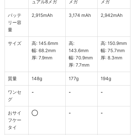
ュアル8メガ
メガ
メガ
バッテ
2,915mAh
3,174 mAh
2,942mAh
リー容
量
サイズ
高: 145.6mm
高:
高: 150.9mm
幅: 68.2mm
143.6mm
幅: 75.7mm
厚: 7.9mm
幅: 70.9mm
厚: 8.3mm
厚: 7.7mm
質量
148g
177g
194g
ワンセ
-
-
-
グ
おサイ
◯
-
-
フケー
タイ