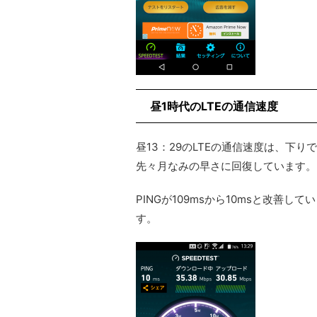
昼1時代のLTEの通信速度
昼13：29のLTEの通信速度は、下りで3
先々月なみの早さに回復しています。
PINGが109msから10msと改善し
す。