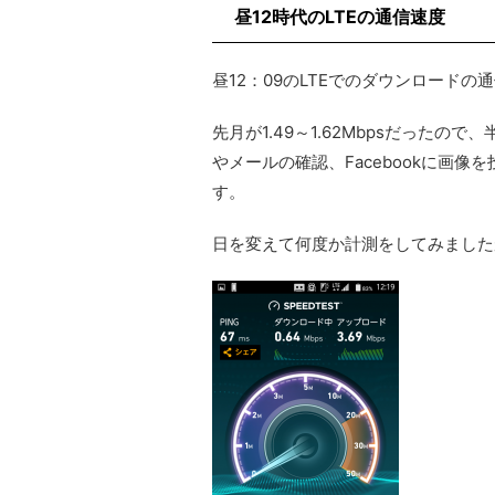
昼12時代のLTEの通信速度
昼12：09のLTEでのダウンロードの通
先月が1.49～1.62Mbpsだったの
やメールの確認、Facebookに画
す。
日を変えて何度か計測をしてみましたが、