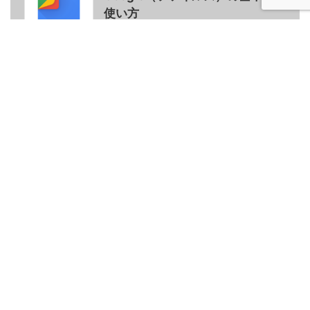
使い方
【Goolge Pixel 6a】スペックと
3
価格、サイズをPixel 5aと比
較